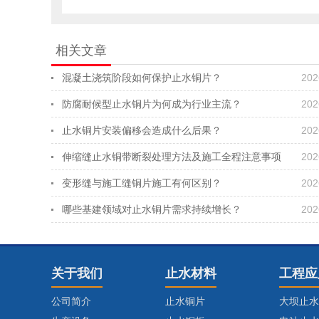
相关文章
混凝土浇筑阶段如何保护止水铜片？
202
防腐耐候型止水铜片为何成为行业主流？
202
止水铜片安装偏移会造成什么后果？
202
伸缩缝止水铜带断裂处理方法及施工全程注意事项
202
变形缝与施工缝铜片施工有何区别？
202
哪些基建领域对止水铜片需求持续增长？
202
关于我们
止水材料
工程应
公司简介
止水铜片
大坝止水