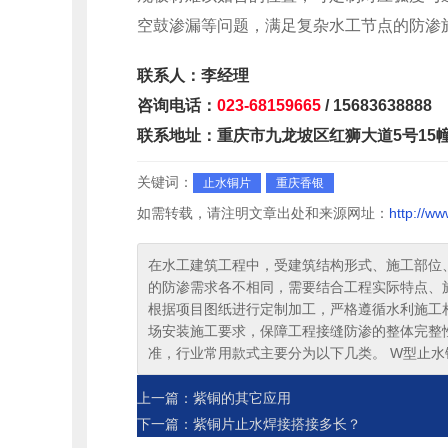
空鼓渗漏等问题，满足复杂水工节点的防渗
联系人：李经理
咨询电话：
023-68159665
/ 15683638888
联系地址：重庆市九龙坡区红狮大道5号15幢
关键词：
止水铜片
重庆香银
如需转载，请注明文章出处和来源网址：
http://w
在水工建筑工程中，受建筑结构形式、施工部位
的防渗需求各不相同，需要结合工程实际特点、
根据项目图纸进行定制加工，严格遵循水利施工
场安装施工要求，保障工程接缝防渗的整体完整
准，行业常用款式主要分为以下几类。 W型止
上一篇：紫铜的其它应用
下一篇：紫铜片止水焊接搭接多长？