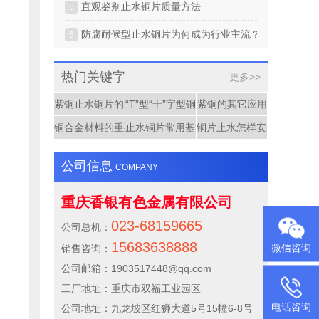
直观鉴别止水铜片质量方法
5
防腐耐候型止水铜片为何成为行业主流？
6
热门关键字
更多>>
紫铜止水铜片的止水类型
“T”型“十”字型铜止水接头
紫铜的其它应用
铜合金材料的重要地位和作用
止水铜片常用基材材质有哪些，性能差别在
铜片止水怎样安装
公司信息
COMPANY
重庆香银有色金属有限公司
023-68159665
公司总机：
15683638888
微信咨询
销售咨询：
公司邮箱：1903517448@qq.com
工厂地址：重庆市双福工业园区
电话咨询
公司地址：九龙坡区红狮大道5号15幢6-8号