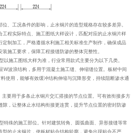
部位、工况条件的影响，止水铜片的造型规格存在较多差异。
合工程实际特点、施工图纸大样设计，匹配对应的止水铜片样
行定制加工，严格遵循水利施工相关标准生产制作，确保成品
安装施工要求，保障工程接缝防渗的整体完整性。
型以施工图纸大样为准，行业常用款式主要分为以下几类。
呈W波浪结构，多用于混凝土施工缝、伸缩缝位置。板材中间
材料使用，能够有效缓冲结构伸缩与沉降形变，持续阻断渗水通
，主要用于多条止水铜片交汇搭接的节点位置。可有效衔接多方
缝隙，让整体止水结构衔接更连贯，提升节点位置的密封防渗
型特殊的施工部位。针对建筑转角、圆弧曲面、异形接缝等常
造型的止水铜片，使板材贴合结构轮廓，避免出现贴合不严、