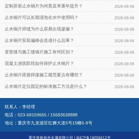
定制异形止水铜片为何普及率逐年提升？
2026-08-06
止水铜片可以长期浸泡在水中使用吗？
2026-08-06
止水铜片焊缝为什么容易出现渗漏？
2026-08-06
止水铜片安装偏移会造成什么后果？
2026-08-06
变形缝与施工缝铜片施工有何区别？
2026-08-06
混凝土浇筑阶段如何保护止水铜片？
2026-08-06
止水铜片搭接焊接施工规范要点有哪些？
2026-08-06
止水铜片定位固定的标准施工方法是什么？
2026-08-06
联系人：李经理
电话：
023-68159665
/
15683638888
地址：重庆市九龙坡区红狮大道5号15幢6-8号
重庆香银有色金属有限公司
|
渝ICP备18006612号