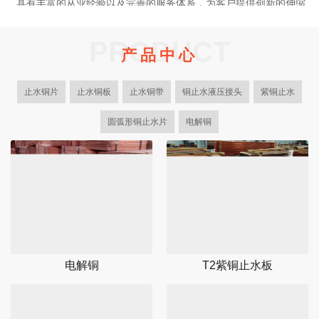
具有丰富的从业经验以及完善的服务体系，为客户提供创新的伸缩
缝解决方案，优质的紫铜止水系列产品。我司是一家大型正规的有
色金属生产加工企业，作为国内各大水利建设集团供应商。
PRODUCT
产品中心
多年来！一直专注于设计研发生产加工紫铜止水系列产品，型号规
格齐全，适合不同客户的需求，以及止水铜片成型机的设计与制
止水铜片
止水铜板
止水铜带
铜止水液压接头
紫铜止水
造。
了解更多
圆弧形铜止水片
电解铜
电解铜
T2紫铜止水板