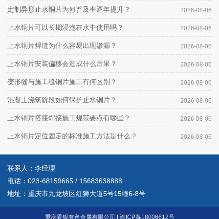
定制异形止水铜片为何普及率逐年提升？
2026-08-06
止水铜片可以长期浸泡在水中使用吗？
2026-08-06
止水铜片焊缝为什么容易出现渗漏？
2026-08-06
止水铜片安装偏移会造成什么后果？
2026-08-06
变形缝与施工缝铜片施工有何区别？
2026-08-06
混凝土浇筑阶段如何保护止水铜片？
2026-08-06
止水铜片搭接焊接施工规范要点有哪些？
2026-08-06
止水铜片定位固定的标准施工方法是什么？
2026-08-06
联系人：李经理
电话：
023-68159665
/
15683638888
地址：重庆市九龙坡区红狮大道5号15幢6-8号
重庆香银有色金属有限公司
|
渝ICP备18006612号