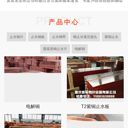
具有丰富的从业经验以及完善的服务体系，为客户提供创新的伸缩
缝解决方案，优质的紫铜止水系列产品。我司是一家大型正规的有
色金属生产加工企业，作为国内各大水利建设集团供应商。
PRODUCT
产品中心
多年来！一直专注于设计研发生产加工紫铜止水系列产品，型号规
格齐全，适合不同客户的需求，以及止水铜片成型机的设计与制
止水铜片
止水铜板
止水铜带
铜止水液压接头
紫铜止水
造。
了解更多
圆弧形铜止水片
电解铜
电解铜
T2紫铜止水板